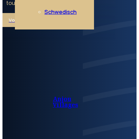
tous nos vins d’Anjou
Schwedisch
Voir tous les vins
Anjou
Villages