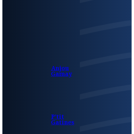
Anjou
Gamay
P’tit
Gatines