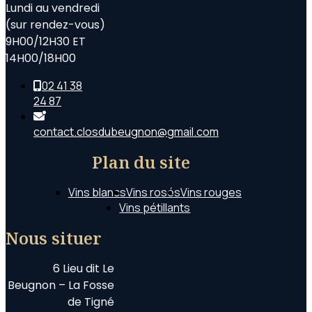
Lundi au vendredi
(sur rendez-vous)
9H00/12H30 ET
14H00/18H00
02 41 38
24 87
contact.closdubeugnon@gmail.com
Plan du site
Vins blancs
Vins rosés
Vins rouges
Vins pétillants
Nous situer
6 Lieu dit Le
Beugnon – La Fosse
de Tigné