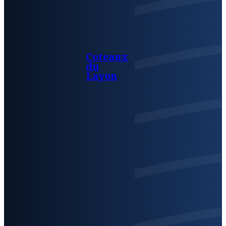
Coteaux
du
Layon