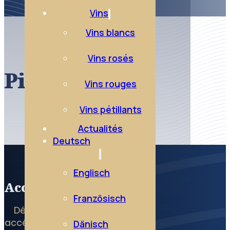
Vins
Vins blancs
Vins rosés
Pinot noir
Vins rouges
Vins pétillants
Actualités
Deutsch
Englisch
Accès rapide
Französisch
Dégustez l’Essentiel
accédez directement à
Dänisch