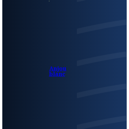
Anjou
blanc