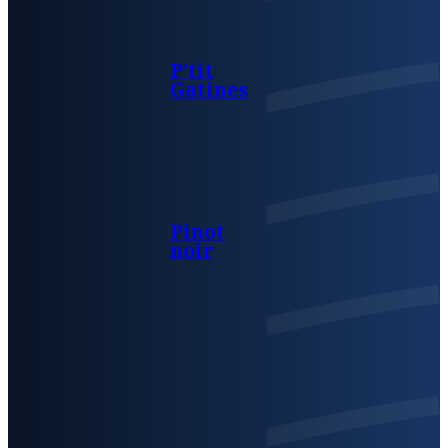
P’tit
Gatines
Pinot
noir