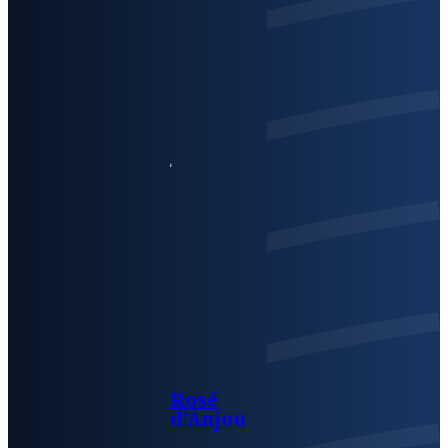
Rosé
d’Anjou