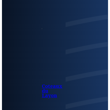
Coteaux
du
Layon