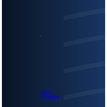
Rosé
d’Anjou