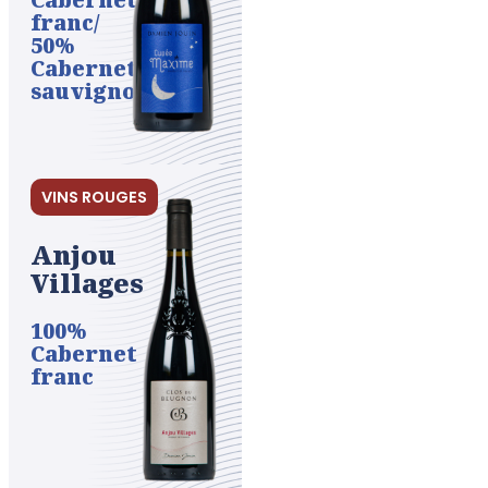
franc/
50%
Cabernet
sauvignon
VINS ROUGES
Anjou
Villages
100%
Cabernet
franc