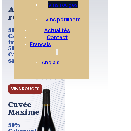
Vins rouges
Anjou
rouge
Vins pétillants
50%
Actualités
Cabernet
Contact
franc/
Français
50%
Cabernet
sauvignon
Anglais
VINS ROUGES
Cuvée
Maxime
50%
Cabernet