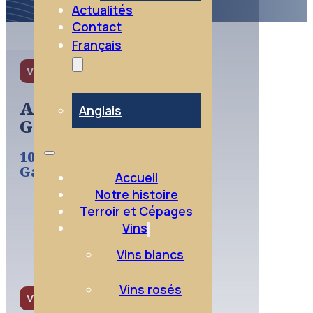
Actualités
Contact
Français
VINS ROUGES
Anjou
Anglais
Gamay
100%
Gamay
Accueil
Notre histoire
Terroir et Cépages
Vins
Vins blancs
Vins rosés
VINS ROUGES