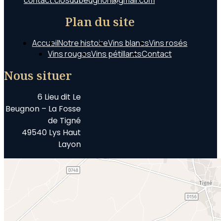
contact.closdubeugnon@gmail.com
Plan du site
Accueil
Notre histoire
Vins blancs
Vins rosés
Vins rouges
Vins pétillants
Contact
Nous situer
6 Lieu dit Le
Beugnon – La Fosse
de Tigné
49540 Lys Haut
Layon