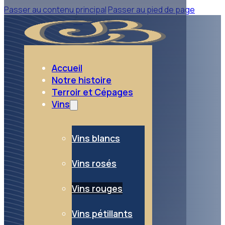
Passer au contenu principal
Passer au pied de page
retour aux vins
Vins rouges
Accueil
Notre histoire
Terroir et Cépages
Vins
Vins blancs
Vins rosés
Vins rouges
Vins pétillants