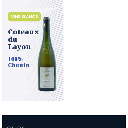
VINS BLANCS
Coteaux
du
Layon
100%
Chenin