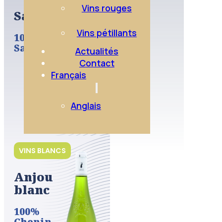
Vins rouges
Sauvignon
Vins pétillants
100%
Sauvignon
Actualités
Contact
Français
Anglais
VINS BLANCS
Anjou
blanc
100%
Chenin