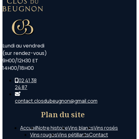
Lundi au vendredi
(sur rendez-vous)
9H00/12H30 ET
14H00/18H00
02 41 38
24 87
contact.closdubeugnon@gmail.com
Plan du site
Accueil
Notre histoire
Vins blancs
Vins rosés
Vins rouges
Vins pétillants
Contact