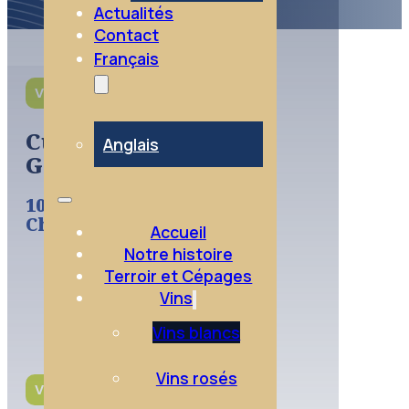
Actualités
Contact
Français
VINS BLANCS
Cuvée
Anglais
Garance
100%
Chenin
Accueil
Notre histoire
Terroir et Cépages
Vins
Vins blancs
Vins rosés
VINS BLANCS