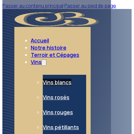
Passer au contenu principal
Passer au pied de page
retour aux vins
Vins blancs
Accueil
Notre histoire
Terroir et Cépages
Vins
Vins blancs
Vins rosés
Vins rouges
Vins pétillants