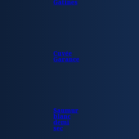
Gatines
Cuvée
Garance
Saumur
blanc
demi
sec