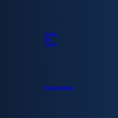
Gris
de
Gris
Sauvignon