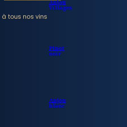
Anjou
Villages
 à tous nos vins
Pinot
noir
Anjou
blanc