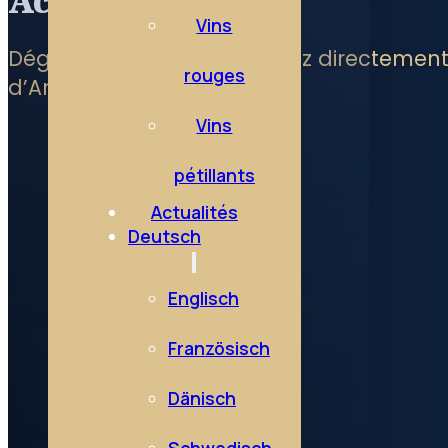
Accès rapide
Vins
Dégustez l’Essentiel accédez directement
rouges
d’Anjou
Vins
pétillants
Actualités
Deutsch
Englisch
Französisch
Dänisch
Schwedisch