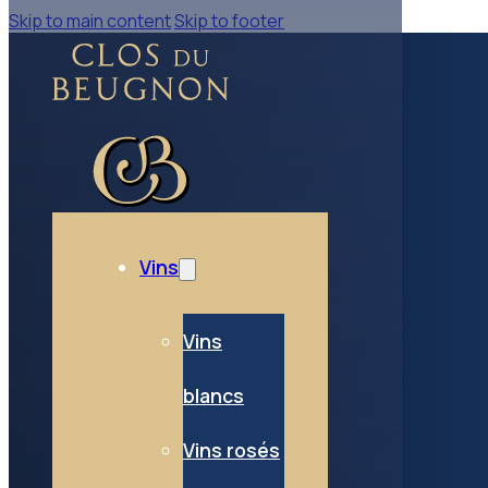
Skip to main content
Skip to footer
Vins
Vins
blancs
Vins rosés