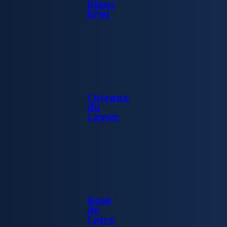
blanc
brut
Coteaux
du
Layon
Rosé
de
Loire