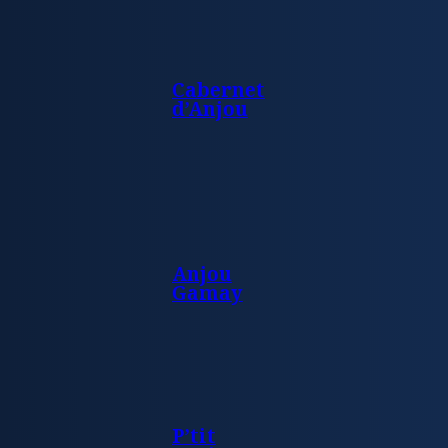
Cabernet
d’Anjou
Anjou
Gamay
P’tit