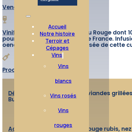
Vendange:
Mécanique
Accueil
Vinification:
Identique à l’Anjou Rouge dont 1
Notre histoire
pour l’élaboration de ce Vin de France. Infu
Terroir et
oenologiques pour la note boisée de cette c
Cépages
Vins
Vins
Production:
1 300 bouteilles
blancs
Dégustation:
Charcuteries, viandes grillée
Vins rosés
Buffets et fromages.
Vins
rouges
Accord mets et vins:
Robe rouge rubis, nez 