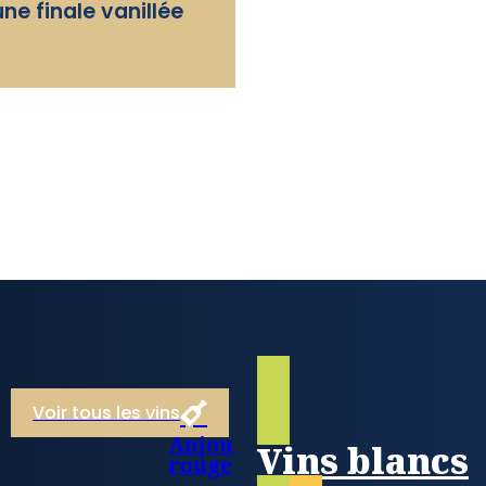
ne finale vanillée
Voir tous les vins
Anjou
Vins blancs
rouge