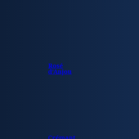
Rosé
d’Anjou
Crémant