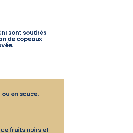
0hl sont soutirés
sion de copeaux
uvée.
s ou en sauce.
de fruits noirs et