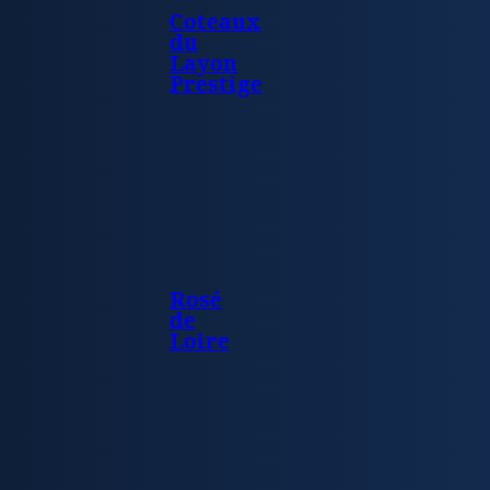
Coteaux
du
Layon
Prestige
Rosé
de
Loire