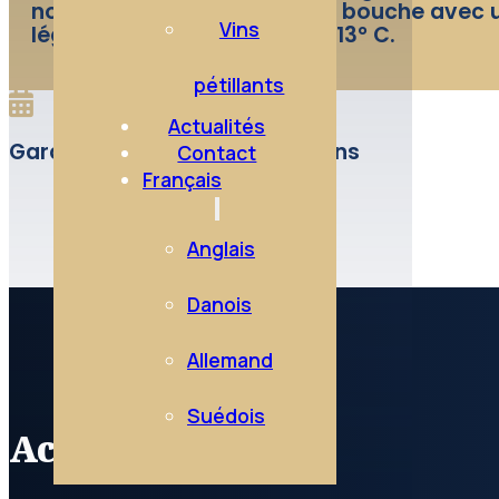
notes grillées. Du volume en bouche avec u
Vins
légèrement boisée. Servir à 13° C.
pétillants
Actualités
Garde: Potentiel de garde: 5 ans
Contact
Français
Anglais
Danois
Allemand
Suédois
Accès rapide