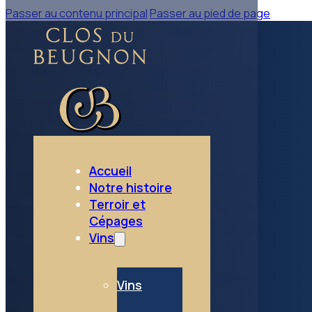
Passer au contenu principal
Passer au pied de page
retour aux Vins rouges
Vins rouges
Accueil
Notre histoire
Terroir et
Cépages
Vins
Vins