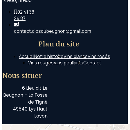
14H00/18H00
02 41 38
24 87
contact.closdubeugnon@gmail.com
Plan du site
Accueil
Notre histoire
Vins blancs
Vins rosés
Vins rouges
Vins pétillants
Contact
Nous situer
6 Lieu dit Le
Beugnon – La Fosse
de Tigné
49540 Lys Haut
Layon