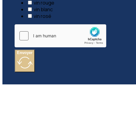
vin rouge
vin blanc
vin rosé
Envoyer