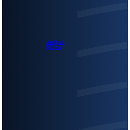
Anjou
blanc