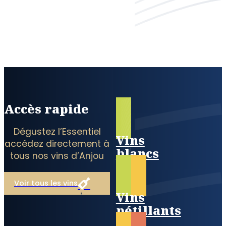
Accès rapide
Dégustez l’Essentiel
Vins
accédez directement à
blancs
tous nos vins d’Anjou
Voir tous les vins
Vins
pétillants