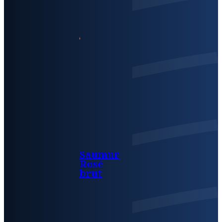
Saumur
Rosé
brut