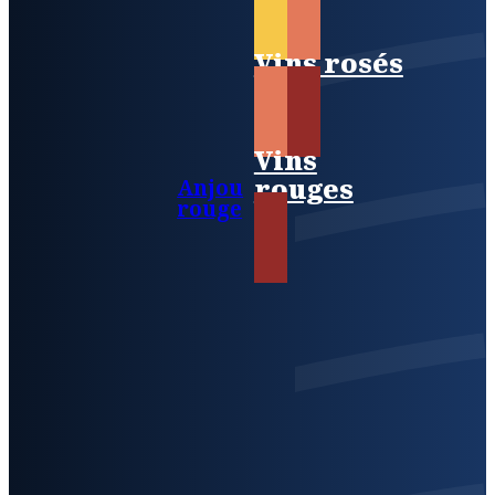
Vins rosés
Vins
rouges
Anjou
rouge