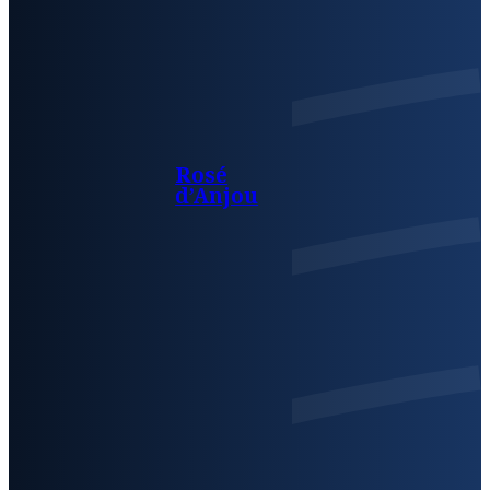
Rosé
d’Anjou