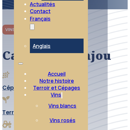
Actualités
Contact
Français
VINS ROSÉS
Anglais
Cabernet d’Anjou
Accueil
Notre histoire
Cépage:
100% Cabernet franc
Terroir et Cépages
Vins
Vins blancs
Terroir:
Limon argilo calcaire
Vins rosés