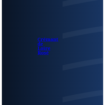
Crémant
de
Loire
Rosé