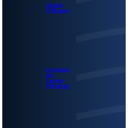
Anjou
Villages
Coteaux
du
Layon
Prestige