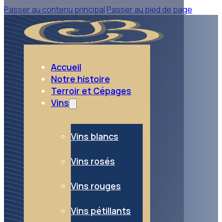
Passer au contenu principal
Passer au pied de page
retour aux Vins rosés
Vins rosés
Accueil
Notre histoire
Terroir et Cépages
Vins
Vins blancs
Vins rosés
Vins rouges
Vins pétillants