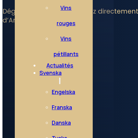
Vins
Dégustez l’Essentiel accédez directement
d’Anjou
rouges
Vins
pétillants
Actualités
Svenska
Engelska
Franska
Danska
Tyska