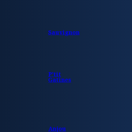
Sauvignon
P’tit
Gatines
Anjou