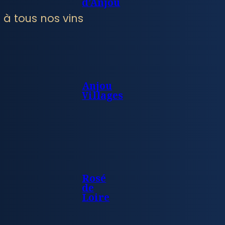
d’Anjou
 à tous nos vins
Anjou
Villages
Rosé
de
Loire