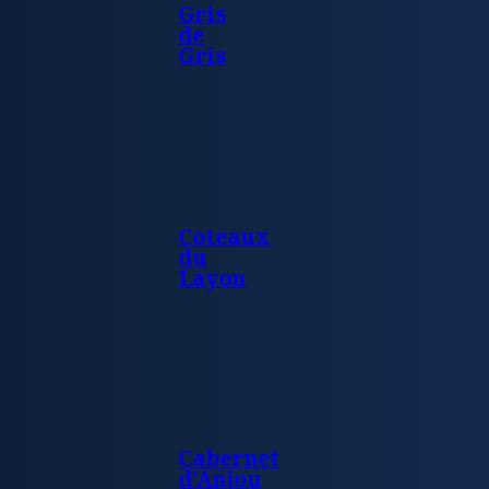
Gris
de
Gris
Coteaux
du
Layon
Cabernet
d’Anjou