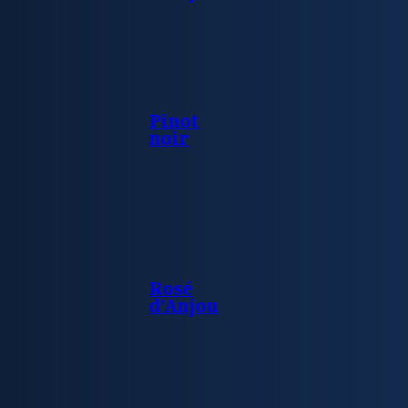
Pinot
noir
Rosé
d’Anjou