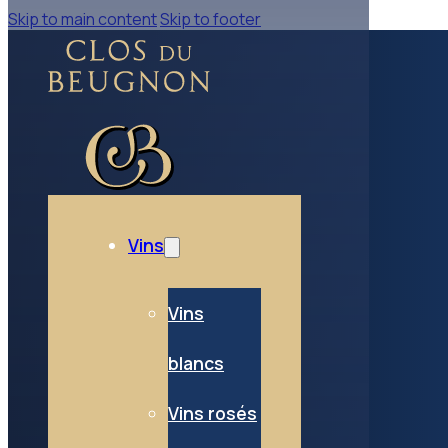
Skip to main content
Skip to footer
Vins
Vins
blancs
Vins rosés