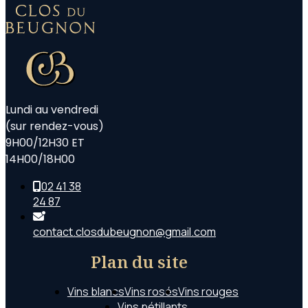
Lundi au vendredi
(sur rendez-vous)
9H00/12H30 ET
14H00/18H00
02 41 38
24 87
contact.closdubeugnon@gmail.com
Plan du site
Vins blancs
Vins rosés
Vins rouges
Vins pétillants