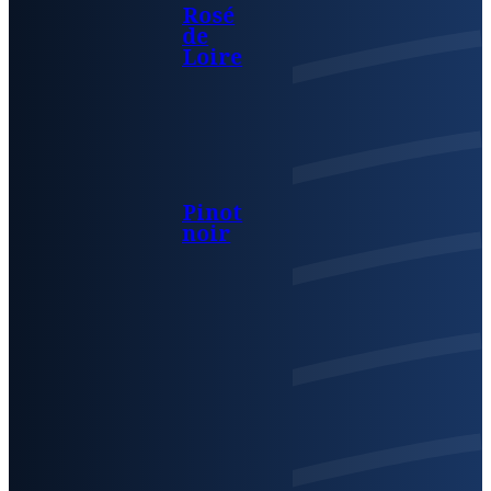
Rosé
de
Loire
Pinot
noir