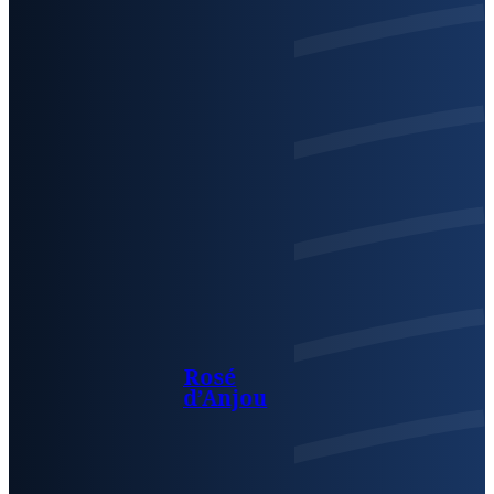
Rosé
d’Anjou