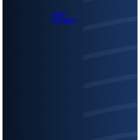
P’tit
Gatines