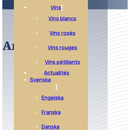
Vins
Vins blancs
Vins rosés
Anjou rouge
Vins rouges
Vins pétillants
Actualités
Svenska
Engelska
Franska
Danska