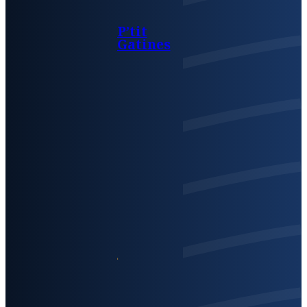
P’tit
Gatines