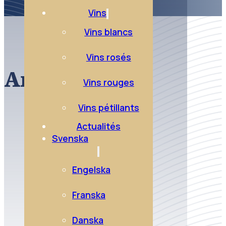
Vins
Vins blancs
Vins rosés
Anjou Gamay
Vins rouges
Vins pétillants
Actualités
Svenska
Engelska
Franska
Danska