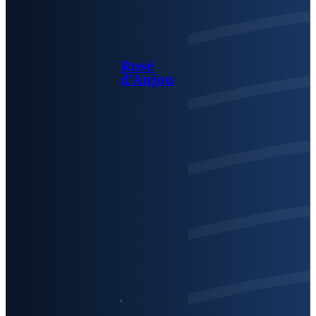
Rosé
d’Anjou