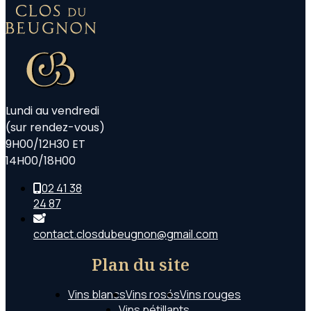
Lundi au vendredi
(sur rendez-vous)
9H00/12H30 ET
14H00/18H00
02 41 38
24 87
contact.closdubeugnon@gmail.com
Plan du site
Vins blancs
Vins rosés
Vins rouges
Vins pétillants