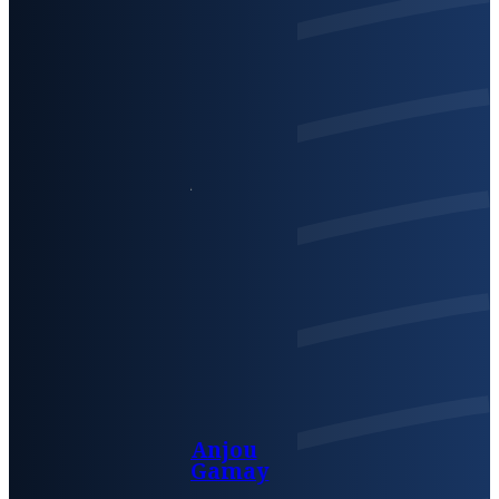
Anjou
Gamay