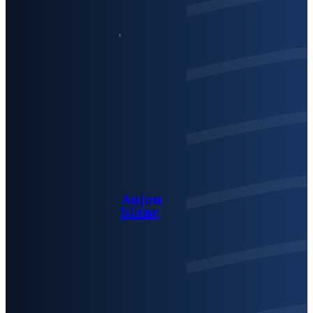
Anjou
blanc