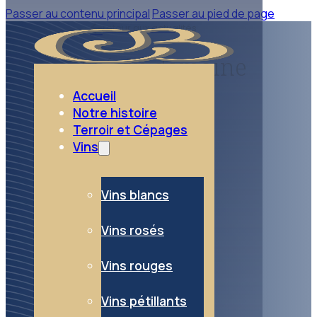
Passer au contenu principal
Passer au pied de page
retour aux actualités
L'actualité du domaine
Accueil
Notre histoire
Terroir et Cépages
Vins
Vins blancs
Vins rosés
Vins rouges
Vins pétillants