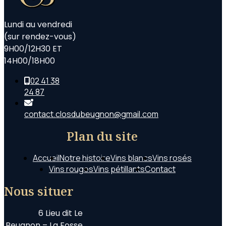
Lundi au vendredi
(sur rendez-vous)
9H00/12H30 ET
14H00/18H00
02 41 38
24 87
contact.closdubeugnon@gmail.com
Plan du site
Accueil
Notre histoire
Vins blancs
Vins rosés
Vins rouges
Vins pétillants
Contact
Nous situer
6 Lieu dit Le
Beugnon – La Fosse