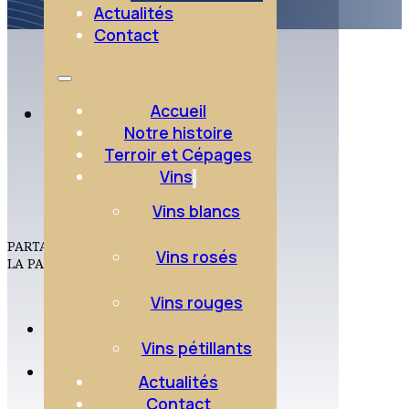
Actualités
Contact
Accueil
DATE DE
Notre histoire
11
PUBLICATION
Terroir et Cépages
février
Vins
2025
Vins blancs
PARTAGER
Vins rosés
LA PAGE
Vins rouges
Vins pétillants
Actualités
Contact