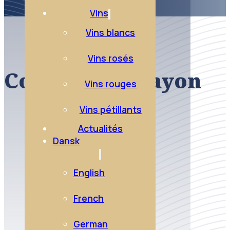
Vins
Vins blancs
Vins rosés
Coteaux du Layon
Vins rouges
Vins pétillants
Actualités
Dansk
English
French
German