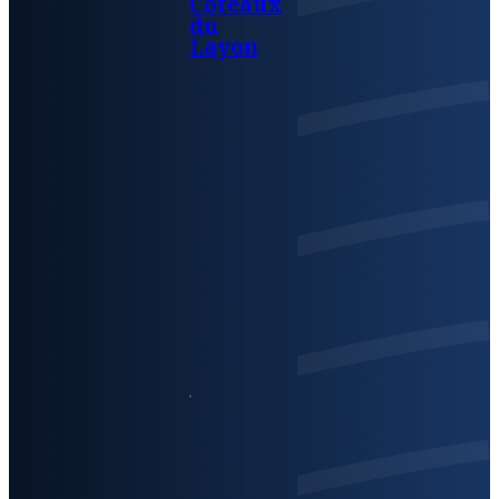
Coteaux
du
Layon