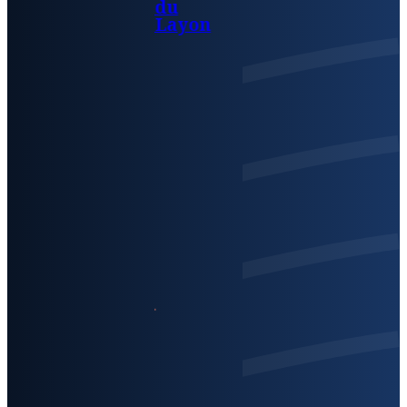
du
Layon