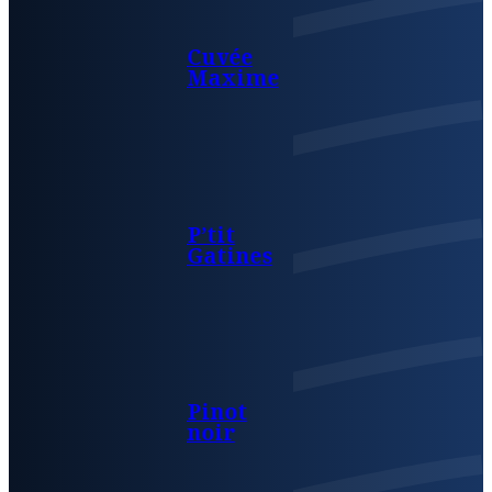
Cuvée
Maxime
P’tit
Gatines
Pinot
noir