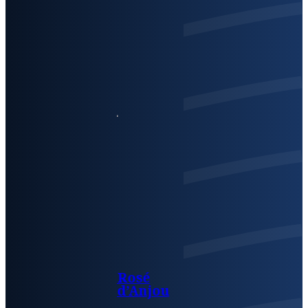
Rosé
d’Anjou