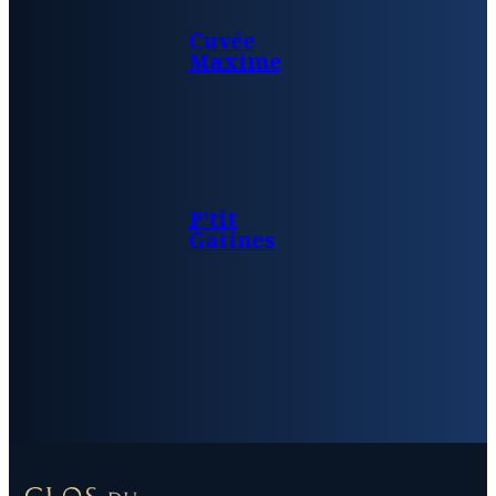
Cuvée
Maxime
P’tit
Gatines