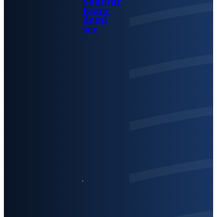
Saumur
Blanc
demi
sec