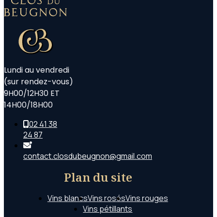
Lundi au vendredi
(sur rendez-vous)
9H00/12H30 ET
14H00/18H00
02 41 38
24 87
contact.closdubeugnon@gmail.com
Plan du site
Vins blancs
Vins rosés
Vins rouges
Vins pétillants